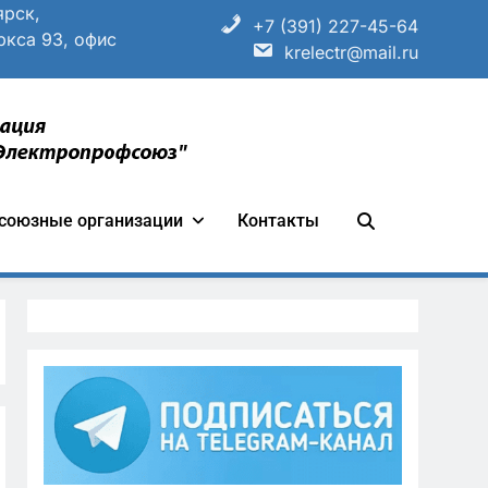
ярск,
+7 (391) 227-45-64
ркса 93, офис
krelectr@mail.ru
ганизации «Всероссийский
союзные организации
Контакты