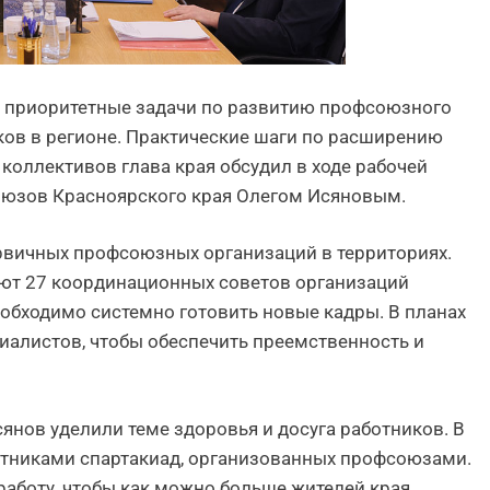
л приоритетные задачи по развитию профсоюзного
ов в регионе. Практические шаги по расширению
оллективов глава края обсудил в ходе рабочей
оюзов Красноярского края Олегом Исяновым.
ервичных профсоюзных организаций в территориях.
ают 27 координационных советов организаций
еобходимо системно готовить новые кадры. В планах
иалистов, чтобы обеспечить преемственность и
нов уделили теме здоровья и досуга работников. В
астниками спартакиад, организованных профсоюзами.
работу, чтобы как можно больше жителей края