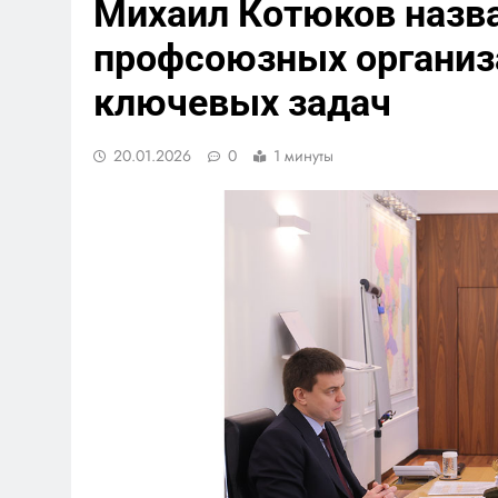
Михаил Котюков назв
профсоюзных организа
ключевых задач
20.01.2026
0
1 минуты