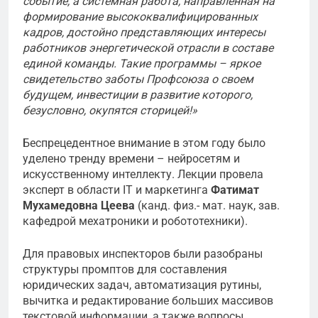
событие, а системная работа, направленная на
формирование высококвалифицированных
кадров, достойно представляющих интересы
работников энергетической отрасли в составе
единой команды. Такие программы – яркое
свидетельство заботы Профсоюза о своем
будущем, инвестиции в развитие которого,
безусловно, окупятся сторицей!»
Беспрецедентное внимание в этом году было
уделено тренду времени – нейросетям и
искусственному интеллекту. Лекции провела
эксперт в области IT и маркетинга
Фатимат
Мухамедовна Цеева
(канд. физ.- мат. наук, зав.
кафедрой мехатроники и робототехники).
Для правовых инспекторов были разобраны
структуры промптов для составления
юридических задач, автоматизация рутины,
вычитка и редактирование больших массивов
текстовой информации, а также вопросы