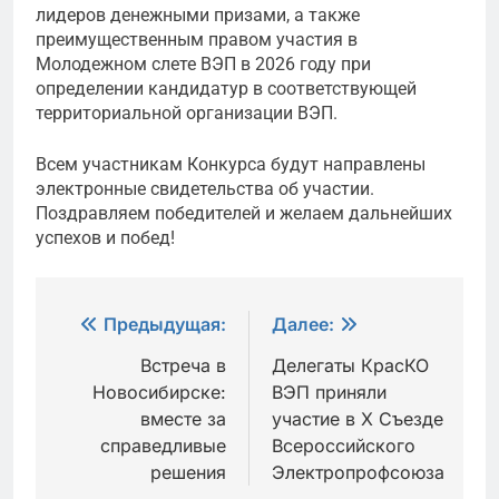
лидеров денежными призами, а также
преимущественным правом участия в
Молодежном слете ВЭП в 2026 году при
определении кандидатур в соответствующей
территориальной организации ВЭП.
Всем участникам Конкурса будут направлены
электронные свидетельства об участии.
Поздравляем победителей и желаем дальнейших
успехов и побед!
Навигация
Предыдущая:
Далее:
по
Встреча в
Делегаты КрасКО
Новосибирске:
ВЭП приняли
записям
вместе за
участие в X Съезде
справедливые
Всероссийского
решения
Электропрофсоюза