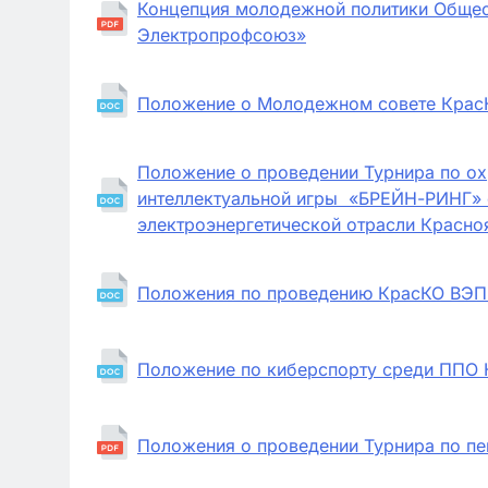
Концепция молодежной политики Общес
Электропрофсоюз»
Положение о Молодежном совете Кра
Положение о проведении Турнира по ох
интеллектуальной игры «БРЕЙН-РИНГ» 
электроэнергетической отрасли Красно
Положения по проведению КрасКО ВЭП
Положение по киберспорту среди ППО
Положения о проведении Турнира по пе