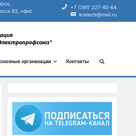
ярск,
+7 (391) 227-45-64
ркса 93, офис
krelectr@mail.ru
ганизации «Всероссийский
союзные организации
Контакты