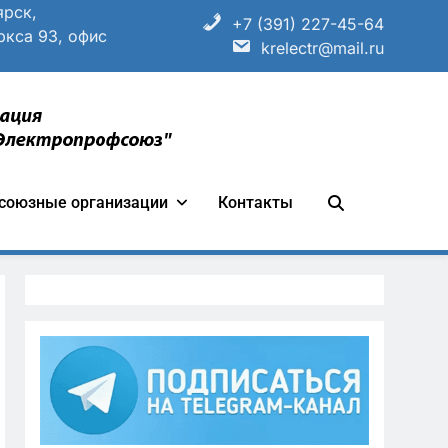
ярск,
+7 (391) 227-45-64
ркса 93, офис
krelectr@mail.ru
ганизации «Всероссийский
союзные организации
Контакты