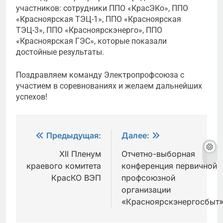
участников: сотрудники ППО «КрасЭКо», ППО
«Красноярская ТЭЦ-1», ППО «Красноярская
ТЭЦ-3», ППО «Красноярскэнерго», ППО
«Красноярская ГЭС», которые показали
достойные результаты.
Поздравляем команду Электропрофсоюза с
участием в соревнованиях и желаем дальнейших
успехов!
Навигация
Предыдущая:
Далее:
по
XII Пленум
Отчетно-выборная
краевого комитета
конференция первичной
записям
КрасКО ВЭП
профсоюзной
организации
«Красноярскэнергосбыт»